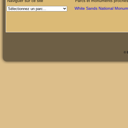
Naviguer sur ce site
Parcs et monuments proche
White Sands National Monum
©