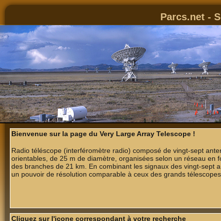
Parcs.net - 
Bienvenue sur la page du Very Large Array Telescope !
Radio téléscope (interféromètre radio) composé de vingt-sept ante
orientables, de 25 m de diamètre, organisées selon un réseau en 
des branches de 21 km. En combinant les signaux des vingt-sept a
un pouvoir de résolution comparable à ceux des grands télescopes
Cliquez sur l'icone correspondant à votre recherche