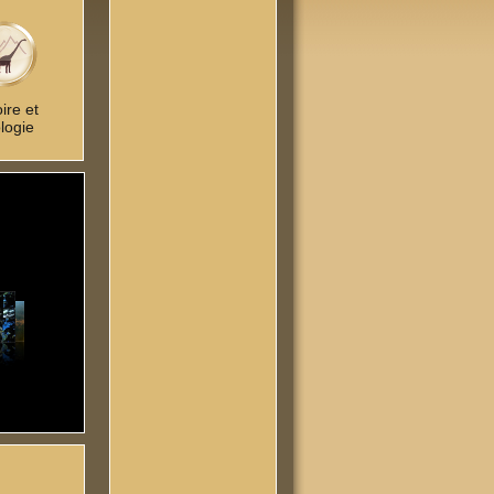
oire et
logie