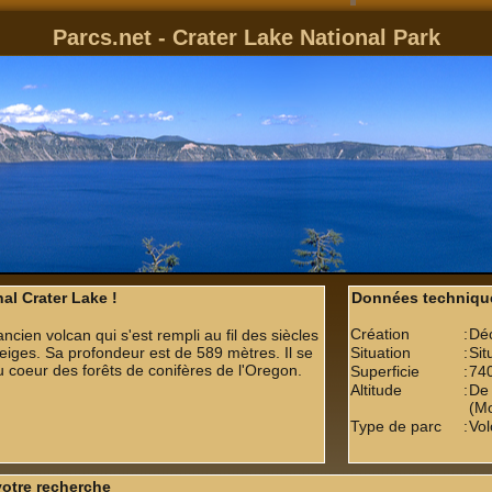
Parcs.net - Crater Lake National Park
al Crater Lake !
Données techniqu
Création
:
Déc
ancien volcan qui s'est rempli au fil des siècles
neiges. Sa profondeur est de 589 mètres. Il se
Situation
:
Sit
 coeur des forêts de conifères de l'Oregon.
Superficie
:
740
Altitude
:
De 
(Mo
Type de parc
:
Vol
votre recherche