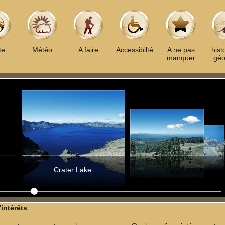
te
Météo
A faire
Accessibilté
A ne pas
hist
manquer
géo
Crater Lake
'intérêts