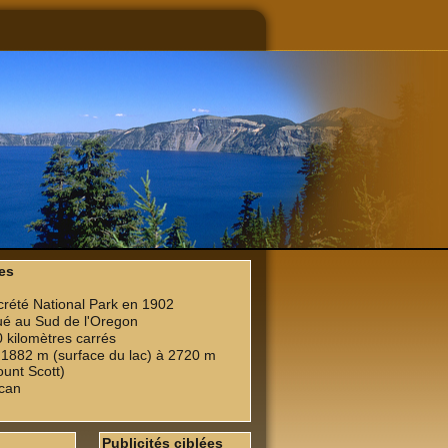
es
rété National Park en 1902
ué au Sud de l'Oregon
 kilomètres carrés
1882 m (surface du lac) à 2720 m
unt Scott)
can
Publicités ciblées